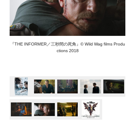
『THE INFORMER／三秒間の死角』© Wild Wag films Produ
ctions 2018