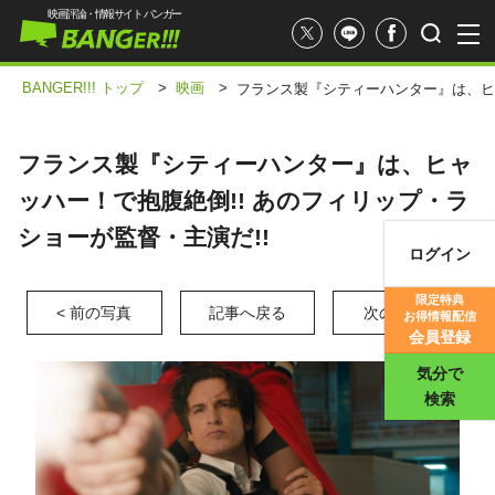
映画評論・情報サイト バンガー
BANGER!!! トップ
>
映画
>
フランス製『シティーハンター』は、ヒャ
フランス製『シティーハンター』は、ヒャ
ッハー！で抱腹絶倒!! あのフィリップ・ラ
ショーが監督・主演だ!!
ログイン
映画記事
限定特典
< 前の写真
記事へ戻る
次の写真 >
お得情報配信
映画評価
会員登録
気分で
検索