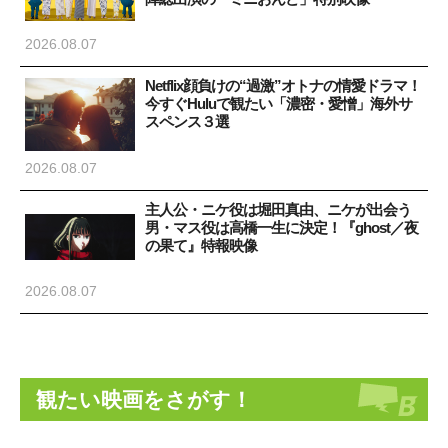
2026.08.07
Netflix顔負けの“過激”オトナの情愛ドラマ！
今すぐHuluで観たい「濃密・愛憎」海外サ
スペンス３選
2026.08.07
主人公・ニケ役は堀田真由、ニケが出会う
男・マス役は高橋一生に決定！『ghost／夜
の果て』特報映像
2026.08.07
観たい映画をさがす！