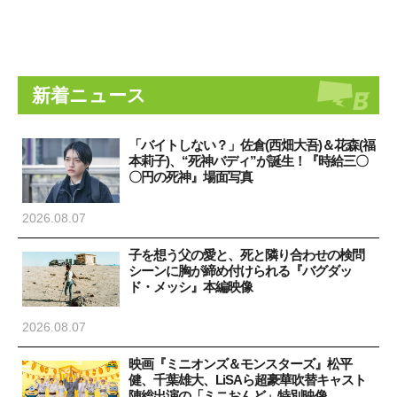
新着ニュース
「バイトしない？」佐倉(西畑大吾)＆花森(福
本莉子)、“死神バディ”が誕生！『時給三〇
〇円の死神』場面写真
2026.08.07
子を想う父の愛と、死と隣り合わせの検問
シーンに胸が締め付けられる『バグダッ
ド・メッシ』本編映像
2026.08.07
映画『ミニオンズ＆モンスターズ』松平
健、千葉雄大、LiSAら超豪華吹替キャスト
陣総出演の「ミニおんど」特別映像