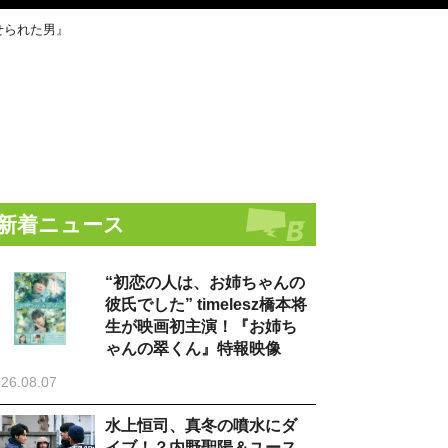
せられた男』
新着ニュース
“初恋の人は、お姉ちゃんの
彼氏でした” timelesz橋本将
生が映画初主演！『お姉ち
ゃんの翠くん』特報映像
26.08.07
水上恒司、真冬の噴水にダ
イブ！？内野聖陽＆ユース