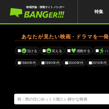
映画評論・情報サイト バンガー
特集
あなたが見たい映画・ドラマを一発
泣ける
笑える
感動する
ハ
1980年代
1990年代
2000年代
2010年代