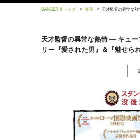
>
>
BANGER!!! トップ
映画
天才監督の異常な熱
天才監督の異常な熱情 ― キュ
リー『愛された男』＆『魅せら