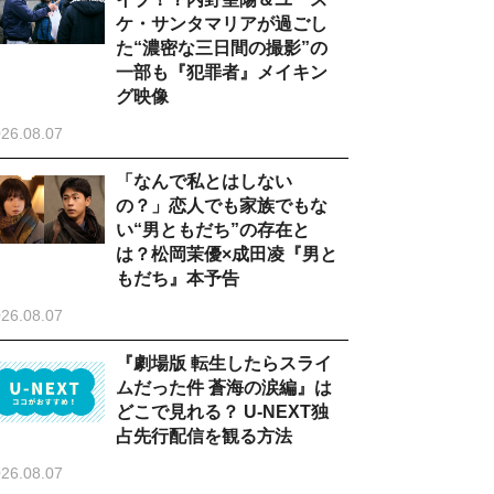
ケ・サンタマリアが過ごし
た“濃密な三日間の撮影”の
一部も『犯罪者』メイキン
グ映像
26.08.07
「なんで私とはしない
の？」恋人でも家族でもな
い“男ともだち”の存在と
は？松岡茉優×成田凌『男と
もだち』本予告
26.08.07
『劇場版 転生したらスライ
ムだった件 蒼海の涙編』は
どこで見れる？ U-NEXT独
占先行配信を観る方法
26.08.07