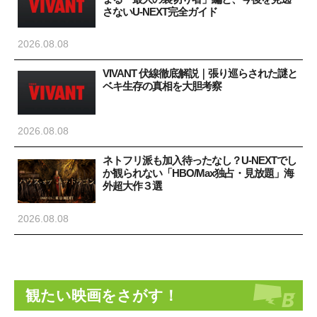
さないU-NEXT完全ガイド
2026.08.08
VIVANT 伏線徹底解説｜張り巡らされた謎と
ベキ生存の真相を大胆考察
2026.08.08
ネトフリ派も加入待ったなし？U-NEXTでし
か観られない「HBO/Max独占・見放題」海
外超大作３選
2026.08.08
観たい映画をさがす！