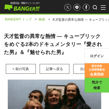
映画評論・情報サイト バンガー
BANGER!!! トップ
>
映画
>
天才監督の異常な熱情 ― キューブリ
天才監督の異常な熱情 ― キューブリック
をめぐる2本のドキュメンタリー『愛され
た男』＆『魅せられた男』
ログイン
映画記事
限定特典
< 前の写真
記事へ戻る
次の写真 >
お得情報配信
映画評価
会員登録
気分で
検索