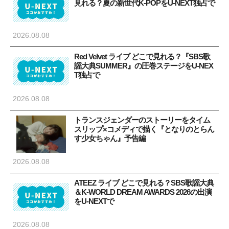
見れる？夏の新世代K-POPをU-NEXT独占で
2026.08.08
Red Velvet ライブ どこで見れる？『SBS歌
謡大典SUMMER』の圧巻ステージをU-NEX
T独占で
2026.08.08
トランスジェンダーのストーリーをタイム
スリップ×コメディで描く『となりのとらん
す少女ちゃん』予告編
2026.08.08
ATEEZ ライブ どこで見れる？SBS歌謡大典
＆K-WORLD DREAM AWARDS 2026の出演
をU-NEXTで
2026.08.08