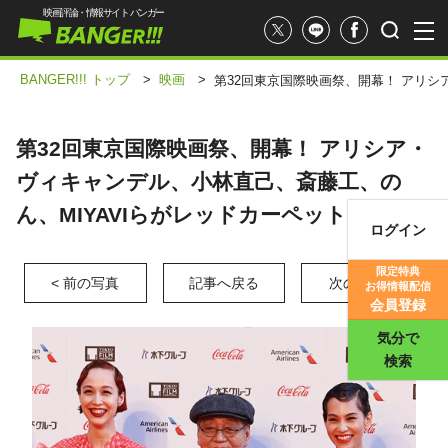
映画評論・情報サイト バンガー
BANGER!!! トップ
>
映画
>
第32回東京国際映画祭、開幕！ アリシ
第32回東京国際映画祭、開幕！ アリシア・
ヴィキャンデル、小林直己、斎藤工、の
ん、MIYAVIらがレッドカーペットに登場！
ログイン
映画記事
限定特典
< 前の写真
記事へ戻る
次の写真 >
お得情報配信
映画評価
会員登録
気分で
検索