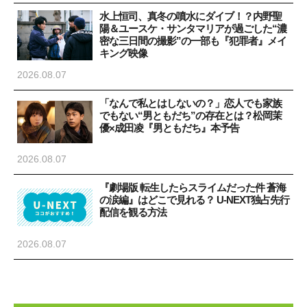
水上恒司、真冬の噴水にダイブ！？内野聖
陽＆ユースケ・サンタマリアが過ごした“濃
密な三日間の撮影”の一部も『犯罪者』メイ
キング映像
2026.08.07
「なんで私とはしないの？」恋人でも家族
でもない“男ともだち”の存在とは？松岡茉
優×成田凌『男ともだち』本予告
2026.08.07
『劇場版 転生したらスライムだった件 蒼海
の涙編』はどこで見れる？ U-NEXT独占先行
配信を観る方法
2026.08.07