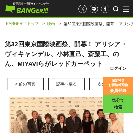
映画評論・情報サイト バンガー
BANGER!!! トップ
>
映画
>
第32回東京国際映画祭、開幕！ アリシ
第32回東京国際映画祭、開幕！ アリシア・
ヴィキャンデル、小林直己、斎藤工、の
ん、MIYAVIらがレッドカーペットに登場！
ログイン
映画記事
限定特典
< 前の写真
記事へ戻る
次の写真 >
お得情報配信
映画評価
会員登録
気分で
検索