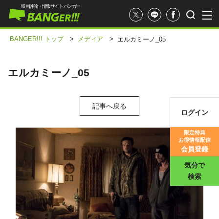
映画評論・情報サイト バンガー
BANGER!!! トップ
>
メディア
>
エルカミーノ_05
エルカミーノ_05
記事へ戻る
ログイン
映画記事
限定特典
お得情報配信
映画評価
会員登録
気分で
検索