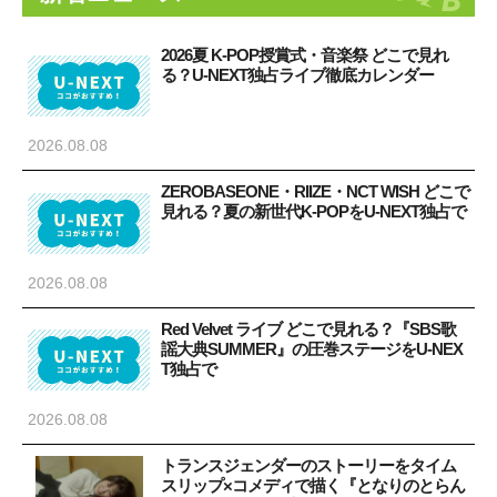
2026夏 K-POP授賞式・音楽祭 どこで見れ
る？U-NEXT独占ライブ徹底カレンダー
2026.08.08
ZEROBASEONE・RIIZE・NCT WISH どこで
見れる？夏の新世代K-POPをU-NEXT独占で
2026.08.08
Red Velvet ライブ どこで見れる？『SBS歌
謡大典SUMMER』の圧巻ステージをU-NEX
T独占で
2026.08.08
トランスジェンダーのストーリーをタイム
スリップ×コメディで描く『となりのとらん