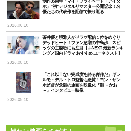
制作35周年『マイ・プライベート・アイダ
ホ』“初”デジタルリマスター公開記念！名
優たちの代表作を配信で振り返る
2026.08.10
蒼井優と堺雅人がドラマ配信１位をめぐり
デッドヒート！ファン急増の中島歩、スピ
ッツの主題歌にも注目【U-NEXT 最新ランキ
ング／国内ドラマ おすすめ ユーネクスト】
2026.08.10
「これ以上ない完成度を誇る傑作だ」ギレ
ルモ・デル・トロ監督も絶賛！ヨン・サン
ホ監督が念願の企画を映像化『顔 －かお
－』インタビュー映像
2026.08.10