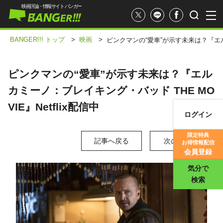
映画評論・情報サイト バンガー
BANGER!!! トップ
>
映画
>
ピンクマンの“愛車”が示す未来は？『エルカ
ピンクマンの“愛車”が示す未来は？『エル
カミーノ：ブレイキング・バッド THE MO
VIE』Netflix配信中
ログイン
映画記事
限定特典
記事へ戻る
次の写真 >
お得情報配信
映画評価
会員登録
気分で
検索