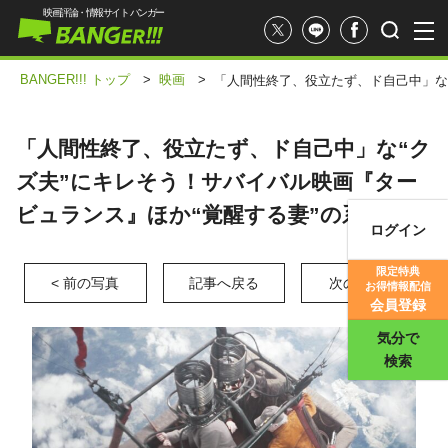
映画評論・情報サイト バンガー
BANGER!!! トップ
>
映画
>
「人間性終了、役立たず、ド自己中」な
「人間性終了、役立たず、ド自己中」な“ク
ズ夫”にキレそう！サバイバル映画『ター
ビュランス』ほか“覚醒する妻”の系譜
ログイン
映画記事
限定特典
< 前の写真
記事へ戻る
次の写真 >
お得情報配信
映画評価
会員登録
気分で
検索