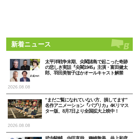
新着ニュース
太平洋戦争末期、尖閣諸島で起こった奇跡
の悲しき実話『尖閣1945』主演・富田健太
郎、羽田美智子ほかオールキャスト解禁
2026.08.08
“まだご覧になれていない方、損してます”
名作アニメーション『パプリカ』4Kリマス
ター版、8月7日より全国拡大上映中！
2026.08.08
武内駿輔、内田直哉、種崎敦美、井上和彦