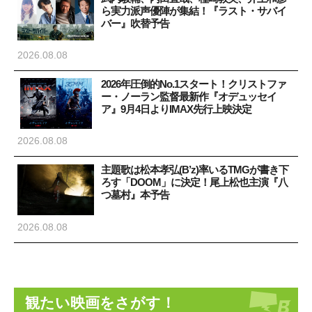
ら実力派声優陣が集結！『ラスト・サバイ
バー』吹替予告
2026.08.08
2026年圧倒的No.1スタート！クリストファ
ー・ノーラン監督最新作『オデュッセイ
ア』9月4日よりIMAX先行上映決定
2026.08.08
主題歌は松本孝弘(B’z)率いるTMGが書き下
ろす「DOOM」に決定！尾上松也主演『八
つ墓村』本予告
2026.08.08
観たい映画をさがす！