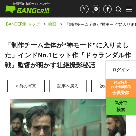
映画評論・情報サイト バンガー
BANGER!!! トップ
>
映画
>
「制作チーム全体が“神モード”に入りま
「制作チーム全体が“神モード”に入りまし
た」インドNo.1ヒット作『ドゥランダル作
戦』監督が明かす壮絶撮影秘話
ログイン
映画記事
限定特典
< 前の写真
記事へ戻る
次の写真 >
お得情報配信
映画評価
会員登録
気分で
検索