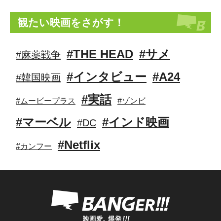
観たい映画をさがす！
#THE HEAD
#サメ
#麻薬戦争
#インタビュー
#A24
#韓国映画
#実話
#ムービープラス
#ゾンビ
#マーベル
#インド映画
#DC
#Netflix
#カンフー