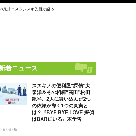
』の鬼才コスタンスキ監督が語る
新着ニュース
ススキノの便利屋“探偵”大
泉洋＆その相棒“高田”松田
龍平、2人に舞い込んだ2つ
の依頼が導く1つの真実と
は？『BYE BYE LOVE 探偵
はBARにいる』本予告
26.08.06