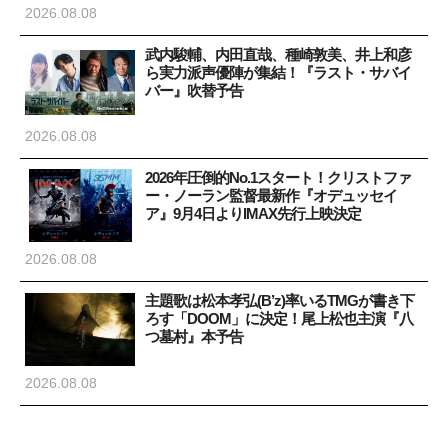
2026.08.08
武内駿輔、内田直哉、種崎敦美、井上和彦
ら実力派声優陣が集結！『ラスト・サバイ
バー』吹替予告
2026.08.08
2026年圧倒的No.1スタート！クリストファ
ー・ノーラン監督最新作『オデュッセイ
ア』9月4日よりIMAX先行上映決定
2026.08.08
主題歌は松本孝弘(B’z)率いるTMGが書き下
ろす「DOOM」に決定！尾上松也主演『八
つ墓村』本予告
2026.08.08