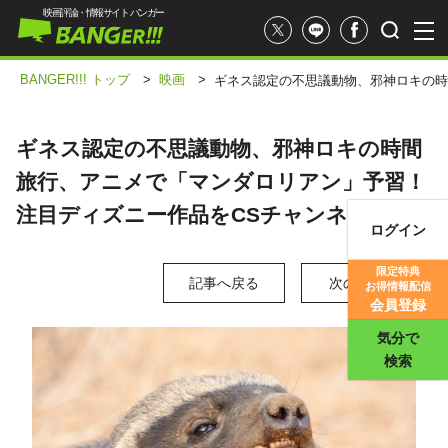
映画評論・情報サイト バンガー
BANGER!!! トップ
>
映画
>
ギネス認定の不思議動物、邪神ロキの時
ギネス認定の不思議動物、邪神ロキの時間
旅行、アニメで「マンダロリアン」予習！
注目ディズニー作品をCSチャンネルで
ログイン
映画記事
限定特典
記事へ戻る
次の写真 >
お得情報配信
映画評価
会員登録
気分で
検索