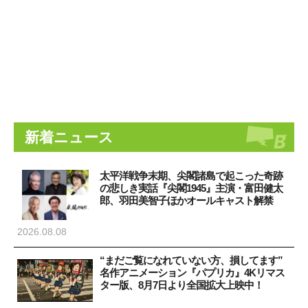
新着ニュース
太平洋戦争末期、尖閣諸島で起こった奇跡
の悲しき実話『尖閣1945』主演・富田健太
郎、羽田美智子ほかオールキャスト解禁
2026.08.08
“まだご覧になれていない方、損してます”
名作アニメーション『パプリカ』4Kリマス
ター版、8月7日より全国拡大上映中！