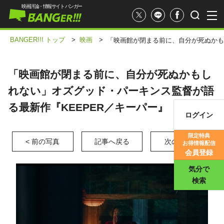
映画評論・情報サイト バンガー
BANGER!!! トップ
>
映画
>
「映画館が閉まる前に、自分が死ぬかも
「映画館が閉まる前に、自分が死ぬかもし
れない」オズグッド・パーキンス監督が語
る最新作『KEEPER／キーパー』
ログイン
映画記事
限定特典
< 前の写真
記事へ戻る
次の写真 >
お得情報配信
映画評価
会員登録
気分で
検索