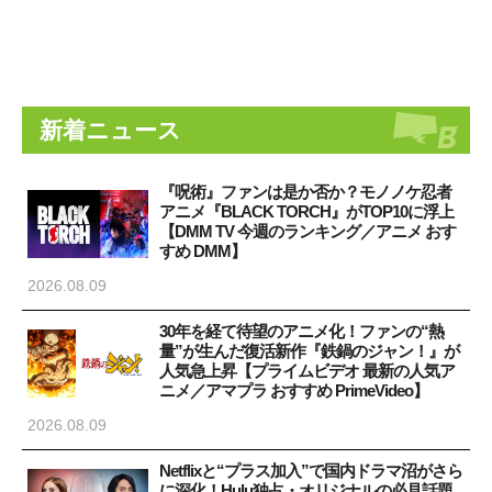
新着ニュース
『呪術』ファンは是か否か？モノノケ忍者
アニメ『BLACK TORCH』がTOP10に浮上
【DMM TV 今週のランキング／アニメ おす
すめ DMM】
2026.08.09
30年を経て待望のアニメ化！ファンの“熱
量”が生んだ復活新作『鉄鍋のジャン！』が
人気急上昇【プライムビデオ 最新の人気ア
ニメ／アマプラ おすすめ PrimeVideo】
2026.08.09
Netflixと“プラス加入”で国内ドラマ沼がさら
に深化！Hulu独占・オリジナルの必見話題