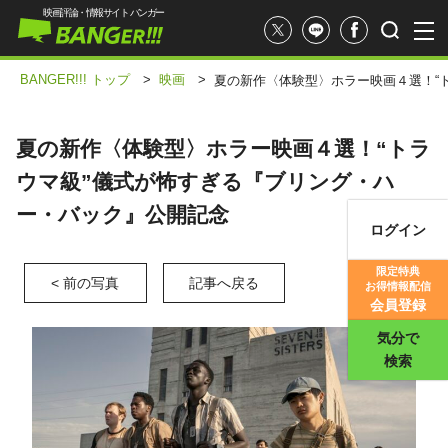
映画評論・情報サイト バンガー
BANGER!!! トップ
>
映画
>
夏の新作〈体験型〉ホラー映画４選！“ト
夏の新作〈体験型〉ホラー映画４選！“トラ
ウマ級”儀式が怖すぎる『ブリング・ハ
ー・バック』公開記念
ログイン
映画記事
限定特典
< 前の写真
記事へ戻る
お得情報配信
映画評価
会員登録
気分で
検索