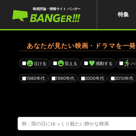
映画評論・情報サイト バンガー
特集
あなたが見たい映画・ドラマを一発
泣ける
笑える
感動する
ハ
1980年代
1990年代
2000年代
2010年代