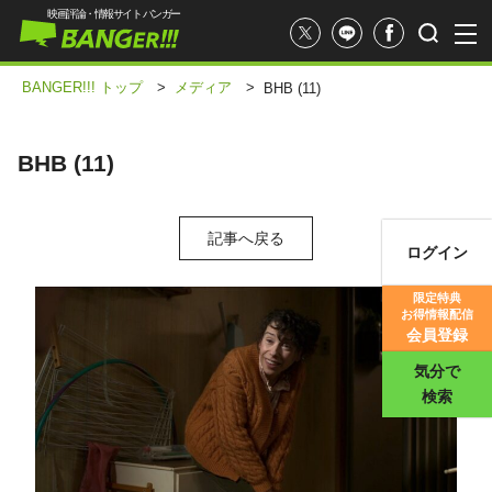
映画評論・情報サイト バンガー
BANGER!!! トップ
>
メディア
>
BHB (11)
BHB (11)
記事へ戻る
ログイン
映画記事
限定特典
お得情報配信
映画評価
会員登録
気分で
検索