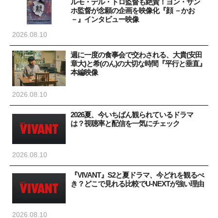
ルモ・デル・トロ監督も絶賛！ヨン・サン
ホ監督が念願の企画を映像化『顔 －かお
－』インタビュー映像
2026.08.10
週に一度の食事会で交わされる、大貴(安田
章大)と希(のん)の大切な時間『平行と垂直』
本編映像
2026.08.10
2026夏、今いちばん観られているドラマ
は？視聴率と配信を一気にチェック
2026.08.10
『VIVANT』S2と夏ドラマ、今どれを観るべ
き？どこで見れる比較でU-NEXTが強い理由
2026.08.10