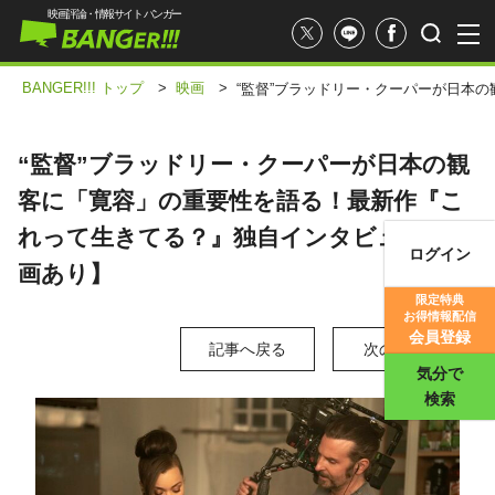
映画評論・情報サイト バンガー
BANGER!!! トップ
>
映画
>
“監督”ブラッドリー・クーパーが日本
“監督”ブラッドリー・クーパーが日本の観
客に「寛容」の重要性を語る！最新作『こ
れって生きてる？』独自インタビュー【動
ログイン
画あり】
映画記事
限定特典
お得情報配信
映画評価
会員登録
記事へ戻る
次の写真 >
気分で
検索