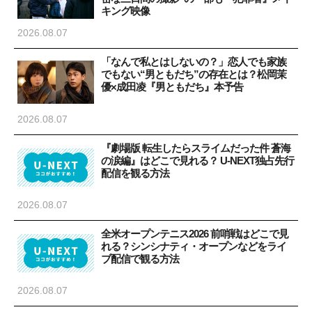
キング映像
2026.08.07
「なんで私とはしないの？」恋人でも家族
でもない“男ともだち”の存在とは？松岡茉
優×成田凌『男ともだち』本予告
2026.08.07
『劇場版 転生したらスライムだった件 蒼海
の涙編』はどこで見れる？ U-NEXT独占先行
配信を観る方法
2026.08.07
全米オープンテニス2026 前哨戦はどこで見
れる？シンシナティ・オープンなどをライ
ブ配信で観る方法
2026.08.07