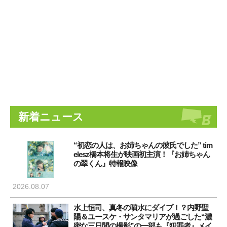
新着ニュース
“初恋の人は、お姉ちゃんの彼氏でした” tim
elesz橋本将生が映画初主演！『お姉ちゃん
の翠くん』特報映像
2026.08.07
水上恒司、真冬の噴水にダイブ！？内野聖
陽＆ユースケ・サンタマリアが過ごした“濃
密な三日間の撮影”の一部も『犯罪者』メイ