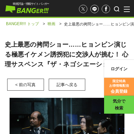
映画評論・情報サイト バンガー
BANGER!!! トップ
>
映画
>
史上最悪の拷問ショー……ヒョンビン演
史上最悪の拷問ショー……ヒョンビン演じ
る極悪イケメン誘拐犯に交渉人が挑む！ 心
理サスペンス『ザ・ネゴシエーション』
ログイン
映画記事
限定特典
< 前の写真
記事へ戻る
お得情報配信
映画評価
会員登録
気分で
検索