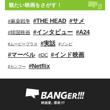
観たい映画をさがす！
#THE HEAD
#サメ
#麻薬戦争
#インタビュー
#A24
#韓国映画
#実話
#ムービープラス
#ゾンビ
#マーベル
#インド映画
#DC
#Netflix
#カンフー