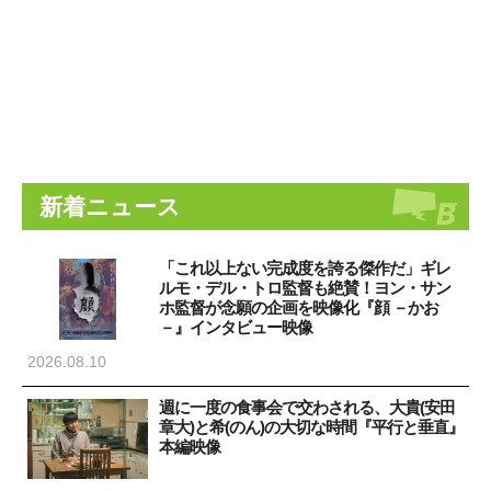
新着ニュース
「これ以上ない完成度を誇る傑作だ」ギレ
ルモ・デル・トロ監督も絶賛！ヨン・サン
ホ監督が念願の企画を映像化『顔 －かお
－』インタビュー映像
2026.08.10
週に一度の食事会で交わされる、大貴(安田
章大)と希(のん)の大切な時間『平行と垂直』
本編映像