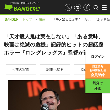
映画評論・情報サイト バンガー
BANGER!!! トップ
>
映画
>
「天才殺人鬼は実在しない」「ある意味
「天才殺人鬼は実在しない」「ある意味、
映画は絶滅の危機」記録的ヒットの超話題
ホラー『ロングレッグス』監督が語る
ログイン
映画記事
限定特典
< 前の写真
記事へ戻る
次の写真 >
お得情報配信
映画評価
会員登録
気分で
検索