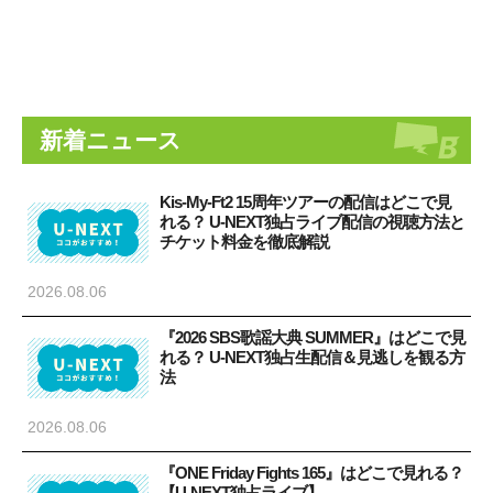
新着ニュース
Kis-My-Ft2 15周年ツアーの配信はどこで見
れる？ U-NEXT独占ライブ配信の視聴方法と
チケット料金を徹底解説
2026.08.06
『2026 SBS歌謡大典 SUMMER』はどこで見
れる？ U-NEXT独占生配信＆見逃しを観る方
法
2026.08.06
『ONE Friday Fights 165』はどこで見れる？
【U-NEXT独占ライブ】