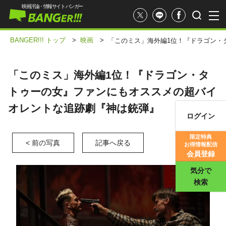
映画評論・情報サイト バンガー
BANGER!!! トップ
>
映画
>
「このミス」海外編1位！『ドラゴン・
「このミス」海外編1位！『ドラゴン・タ
トゥーの女』ファンにもオススメの超バイ
オレントな追跡劇『神は銃弾』
ログイン
映画記事
限定特典
< 前の写真
記事へ戻る
お得情報配信
映画評価
会員登録
気分で
検索