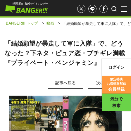
映画評論・情報サイト バンガー
BANGER!!! トップ
>
映画
>
「結婚願望が暴走して軍に入隊」で、ど
「結婚願望が暴走して軍に入隊」で、どう
なった？下ネタ・ピュア恋・ブチギレ満載
『プライベート・ベンジャミン』
ログイン
映画記事
限定特典
記事へ戻る
次の写真 >
お得情報配信
映画評価
会員登録
気分で
検索