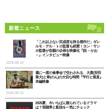
新着ニュース
「これ以上ない完成度を誇る傑作だ」ギレ
ルモ・デル・トロ監督も絶賛！ヨン・サン
ホ監督が念願の企画を映像化『顔 －かお
－』インタビュー映像
2026.08.10
週に一度の食事会で交わされる、大貴(安田
章大)と希(のん)の大切な時間『平行と垂直』
本編映像
2026.08.10
2026夏、今いちばん観られているドラマ
は？視聴率と配信を一気にチェック