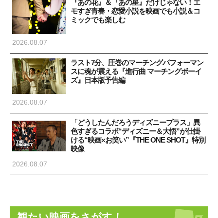
『あの花』＆『あの星』だけじゃない！エ
モすぎ青春・恋愛小説を映画でも小説＆コ
ミックでも楽しむ
2026.08.07
ラスト7分、圧巻のマーチングパフォーマン
スに魂が震える『進行曲 マーチングボーイ
ズ』日本版予告編
2026.08.07
「どうしたんだろうディズニープラス」異
色すぎるコラボ“ディズニー＆大悟”が仕掛
ける“映画×お笑い”『THE ONE SHOT』特別
映像
2026.08.07
観たい映画をさがす！