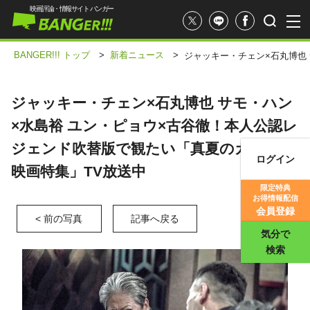
映画評論・情報サイト バンガー
BANGER!!! トップ
>
新着ニュース
>
ジャッキー・チェン×石丸博也
ジャッキー・チェン×石丸博也 サモ・ハン
×水島裕 ユン・ピョウ×古谷徹！本人公認レ
ジェンド吹替版で観たい「真夏のカンフー
ログイン
映画特集」TV放送中
映画記事
限定特典
お得情報配信
映画評価
会員登録
< 前の写真
記事へ戻る
気分で
検索