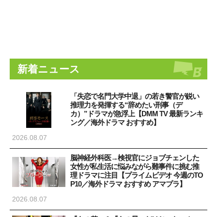
新着ニュース
「失恋で名門大学中退」の若き警官が鋭い
推理力を発揮する“辞めたい刑事（デ
カ）”ドラマが急浮上【DMM TV 最新ランキ
ング／海外ドラマ おすすめ】
2026.08.07
脳神経外科医→検視官にジョブチェンした
女性が私生活に悩みながら難事件に挑む推
理ドラマに注目【プライムビデオ 今週のTO
P10／海外ドラマ おすすめ アマプラ】
2026.08.07