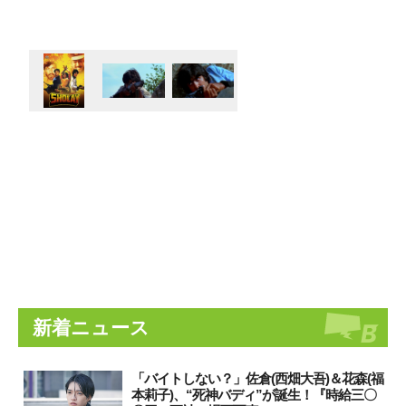
新着ニュース
「バイトしない？」佐倉(西畑大吾)＆花森(福
本莉子)、“死神バディ”が誕生！『時給三〇