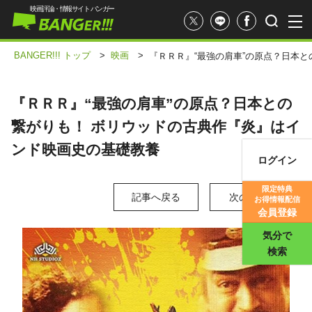
映画評論・情報サイト バンガー
BANGER!!! トップ
>
映画
>
『ＲＲＲ』“最強の肩車”の原点？日本
『ＲＲＲ』“最強の肩車”の原点？日本との
繋がりも！ ボリウッドの古典作『炎』はイ
ンド映画史の基礎教養
ログイン
映画記事
限定特典
記事へ戻る
次の写真 >
お得情報配信
映画評価
会員登録
気分で
検索