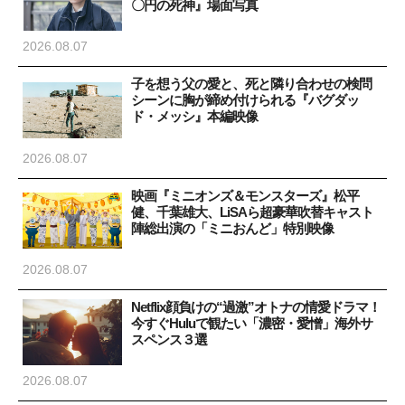
〇円の死神』場面写真
2026.08.07
子を想う父の愛と、死と隣り合わせの検問
シーンに胸が締め付けられる『バグダッ
ド・メッシ』本編映像
2026.08.07
映画『ミニオンズ＆モンスターズ』松平
健、千葉雄大、LiSAら超豪華吹替キャスト
陣総出演の「ミニおんど」特別映像
2026.08.07
Netflix顔負けの“過激”オトナの情愛ドラマ！
今すぐHuluで観たい「濃密・愛憎」海外サ
スペンス３選
2026.08.07