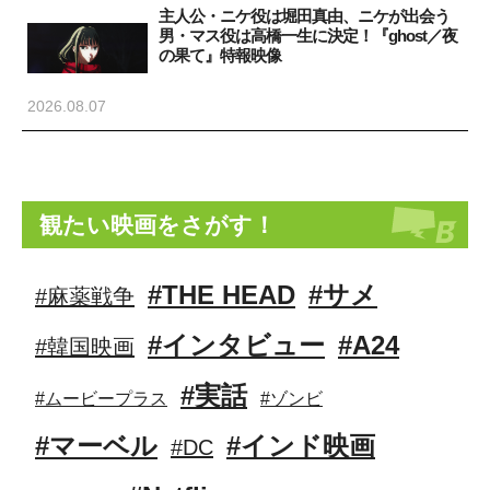
主人公・ニケ役は堀田真由、ニケが出会う
男・マス役は高橋一生に決定！『ghost／夜
の果て』特報映像
2026.08.07
観たい映画をさがす！
#THE HEAD
#サメ
#麻薬戦争
#インタビュー
#A24
#韓国映画
#実話
#ムービープラス
#ゾンビ
#マーベル
#インド映画
#DC