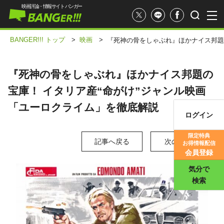
映画評論・情報サイト バンガー
BANGER!!! トップ
>
映画
>
『死神の骨をしゃぶれ』ほかナイス邦題
『死神の骨をしゃぶれ』ほかナイス邦題の
宝庫！ イタリア産“命がけ”ジャンル映画
「ユーロクライム」を徹底解説
ログイン
映画記事
限定特典
記事へ戻る
次の写真 >
お得情報配信
映画評価
会員登録
気分で
検索