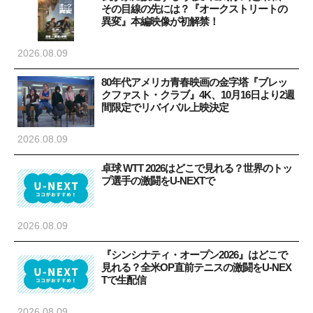
その目線の先には？『オークストリートの
異変』本編映像が初解禁！
2026.08.09
80年代アメリカ青春映画の金字塔『ブレッ
クファスト・クラブ』4K、10月16日より2週
間限定でリバイバル上映決定
2026.08.09
卓球 WTT 2026はどこで見れる？世界のトッ
プ選手の激闘をU-NEXTで
2026.08.09
『シンシナティ・オープン2026』はどこで
見れる？全米OP直前テニスの激闘をU-NEX
Tで生配信
2026.08.09