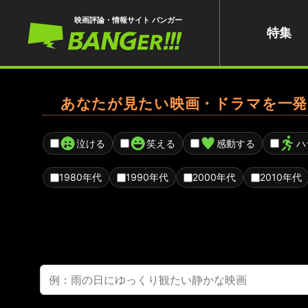
映画評論・情報サイト バンガー
特集
あなたが見たい映画・ドラマを一発
泣ける
笑える
感動する
ハ
1980年代
1990年代
2000年代
2010年代