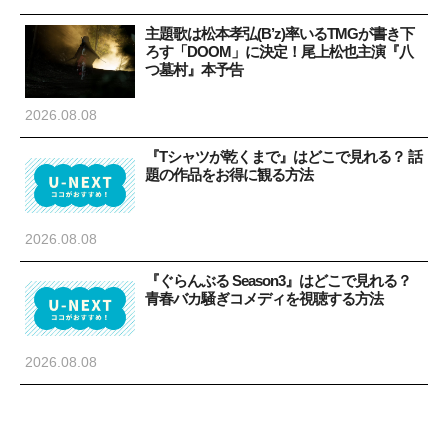
主題歌は松本孝弘(B’z)率いるTMGが書き下
ろす「DOOM」に決定！尾上松也主演『八
つ墓村』本予告
2026.08.08
『Tシャツが乾くまで』はどこで見れる？ 話
題の作品をお得に観る方法
2026.08.08
『ぐらんぶる Season3』はどこで見れる？
青春バカ騒ぎコメディを視聴する方法
2026.08.08