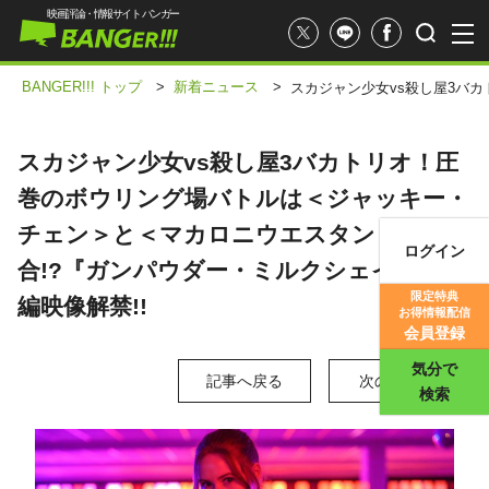
映画評論・情報サイト バンガー
BANGER!!! トップ
>
新着ニュース
>
スカジャン少女vs殺し屋3バ
スカジャン少女vs殺し屋3バカトリオ！圧
巻のボウリング場バトルは＜ジャッキー・
チェン＞と＜マカロニウエスタン＞を融
ログイン
合!?『ガンパウダー・ミルクシェイク』本
映画記事
限定特典
編映像解禁!!
お得情報配信
映画評価
会員登録
気分で
記事へ戻る
次の写真 >
検索