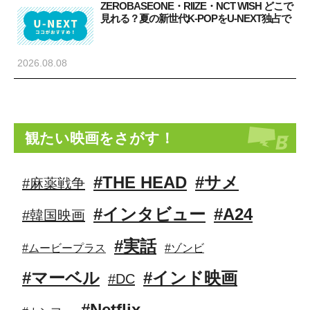
ZEROBASEONE・RIIZE・NCT WISH どこで
見れる？夏の新世代K-POPをU-NEXT独占で
2026.08.08
観たい映画をさがす！
#THE HEAD
#サメ
#麻薬戦争
#インタビュー
#A24
#韓国映画
#実話
#ムービープラス
#ゾンビ
#マーベル
#インド映画
#DC
#Netflix