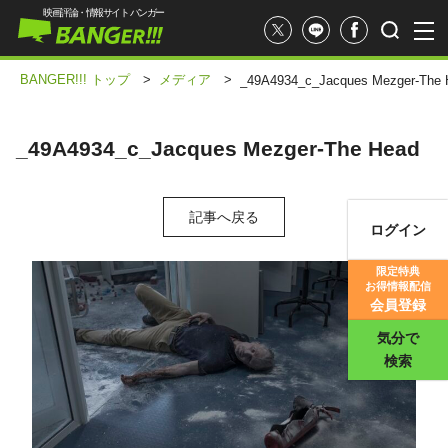
映画評論・情報サイト バンガー
BANGER!!! トップ
>
メディア
>
_49A4934_c_Jacques Mezger-The 
_49A4934_c_Jacques Mezger-The Head
記事へ戻る
ログイン
映画記事
限定特典
お得情報配信
映画評価
会員登録
気分で
検索