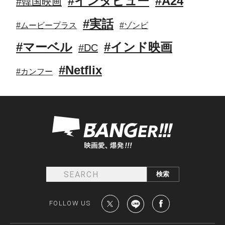
#インタビュー
#A24
#韓国映画
#実話
#ムービープラス
#ゾンビ
#マーベル
#インド映画
#DC
#Netflix
#カンフー
FOLLOW US