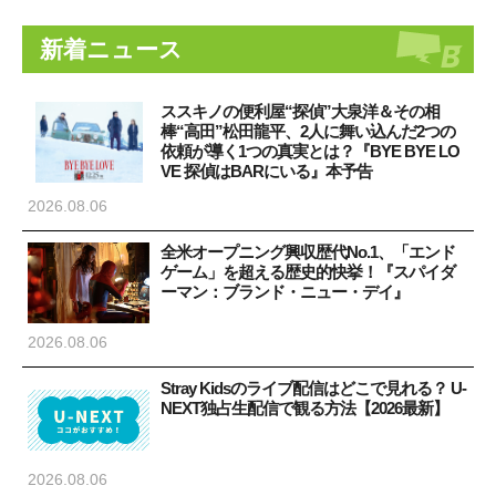
新着ニュース
ススキノの便利屋“探偵”大泉洋＆その相
棒“高田”松田龍平、2人に舞い込んだ2つの
依頼が導く1つの真実とは？『BYE BYE LO
VE 探偵はBARにいる』本予告
2026.08.06
全米オープニング興収歴代No.1、「エンド
ゲーム」を超える歴史的快挙！『スパイダ
ーマン：ブランド・ニュー・デイ』
2026.08.06
Stray Kidsのライブ配信はどこで見れる？ U-
NEXT独占生配信で観る方法【2026最新】
2026.08.06