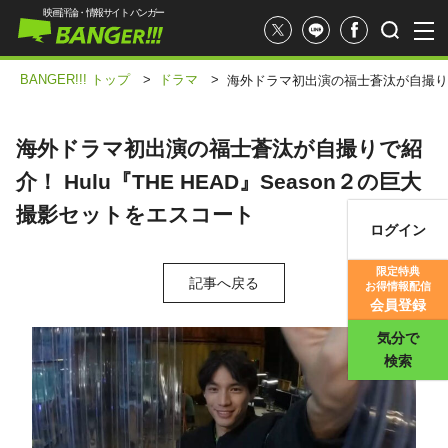
映画評論・情報サイト バンガー
BANGER!!! トップ
>
ドラマ
>
海外ドラマ初出演の福士蒼汰が自撮りで紹
海外ドラマ初出演の福士蒼汰が自撮りで紹
介！ Hulu『THE HEAD』Season２の巨大
撮影セットをエスコート
ログイン
映画記事
限定特典
記事へ戻る
お得情報配信
映画評価
会員登録
気分で
検索