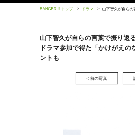
>
>
BANGER!!! トップ
ドラマ
山下智久が自らの言
山下智久が自らの言葉で振り返る H
ドラマ参加で得た「かけがえのな
ントも
< 前の写真