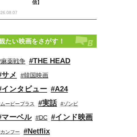
信】
26.08.07
観たい映画をさがす！
#THE HEAD
#麻薬戦争
#サメ
#韓国映画
#インタビュー
#A24
#実話
#ムービープラス
#ゾンビ
#マーベル
#インド映画
#DC
#Netflix
#カンフー