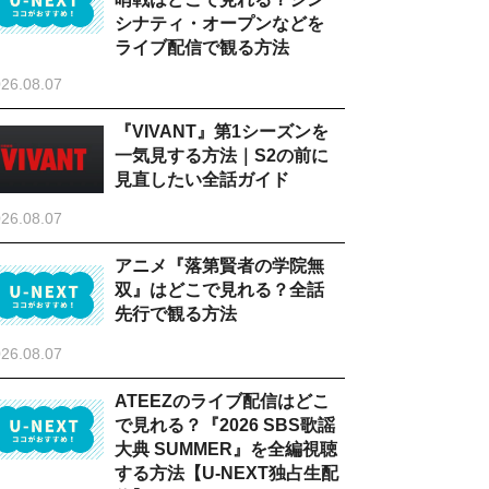
シナティ・オープンなどを
ライブ配信で観る方法
26.08.07
『VIVANT』第1シーズンを
一気見する方法｜S2の前に
見直したい全話ガイド
26.08.07
アニメ『落第賢者の学院無
双』はどこで見れる？全話
先行で観る方法
26.08.07
ATEEZのライブ配信はどこ
で見れる？『2026 SBS歌謡
大典 SUMMER』を全編視聴
する方法【U-NEXT独占生配