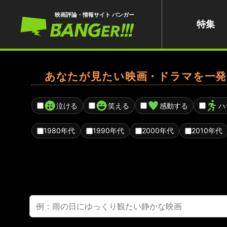
映画評論・情報サイト バンガー
特集
あなたが見たい映画・ドラマを一発
泣ける
笑える
感動する
ハ
1980年代
1990年代
2000年代
2010年代