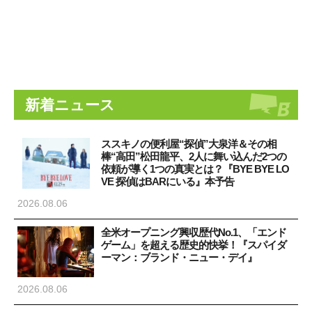
新着ニュース
ススキノの便利屋“探偵”大泉洋＆その相
棒“高田”松田龍平、2人に舞い込んだ2つの
依頼が導く1つの真実とは？『BYE BYE LO
VE 探偵はBARにいる』本予告
2026.08.06
全米オープニング興収歴代No.1、「エンド
ゲーム」を超える歴史的快挙！『スパイダ
ーマン：ブランド・ニュー・デイ』
2026.08.06