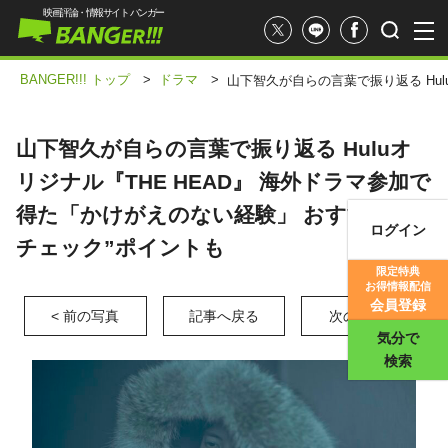
映画評論・情報サイト バンガー
BANGER!!! トップ
>
ドラマ
>
山下智久が自らの言葉で振り返る Hul
山下智久が自らの言葉で振り返る Huluオ
リジナル『THE HEAD』 海外ドラマ参加で
得た「かけがえのない経験」 おすすめ“要
ログイン
チェック”ポイントも
映画記事
限定特典
お得情報配信
映画評価
会員登録
< 前の写真
記事へ戻る
次の写真 >
気分で
検索