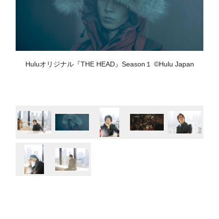
Huluオリジナル『THE HEAD』Season１ ©Hulu Japan