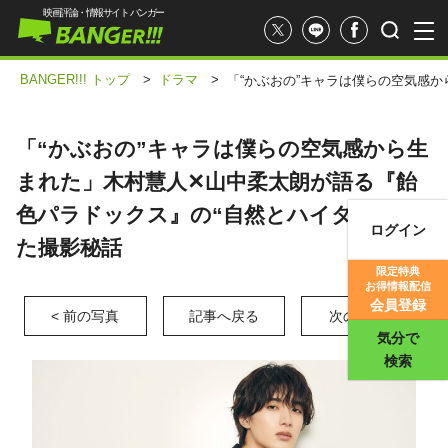
映画評論・情報サイト バンガー
BANGER!!! トップ
>
ドラマ
>
「“かぶおの”キャラは僕らの空気感
「“かぶおの”キャラは僕らの空気感から生
まれた」木村慧人✕山中柔太朗が語る『飴
色パラドックス』の“自然とハイタッチ”し
ログイン
た撮影秘話
映画記事
限定特典
お得情報配信
映画評価
会員登録
< 前の写真
記事へ戻る
次の写真 >
気分で
検索