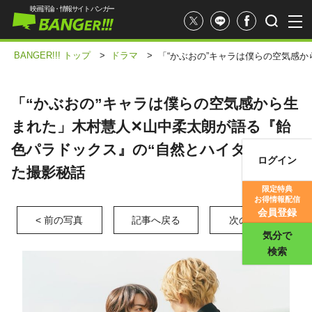
映画評論・情報サイト バンガー
BANGER!!! トップ
>
ドラマ
>
「“かぶおの”キャラは僕らの空気感
「“かぶおの”キャラは僕らの空気感から生
まれた」木村慧人✕山中柔太朗が語る『飴
色パラドックス』の“自然とハイタッチ”し
ログイン
た撮影秘話
映画記事
限定特典
お得情報配信
映画評価
会員登録
< 前の写真
記事へ戻る
次の写真 >
気分で
検索