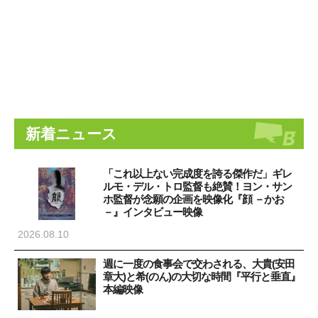
新着ニュース
「これ以上ない完成度を誇る傑作だ」ギレ
ルモ・デル・トロ監督も絶賛！ヨン・サン
ホ監督が念願の企画を映像化『顔 －かお
－』インタビュー映像
2026.08.10
週に一度の食事会で交わされる、大貴(安田
章大)と希(のん)の大切な時間『平行と垂直』
本編映像