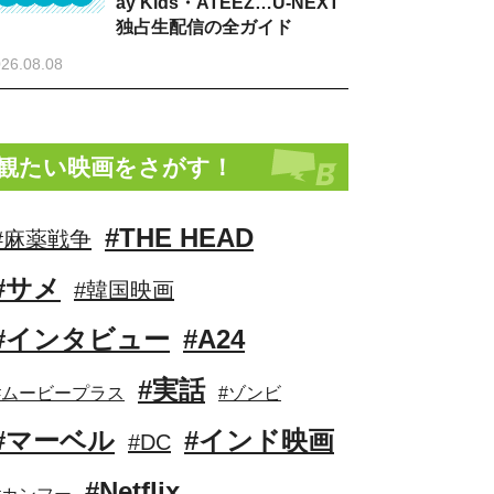
ay Kids・ATEEZ…U-NEXT
独占生配信の全ガイド
26.08.08
観たい映画をさがす！
#THE HEAD
#麻薬戦争
#サメ
#韓国映画
#インタビュー
#A24
#実話
#ムービープラス
#ゾンビ
#マーベル
#インド映画
#DC
#Netflix