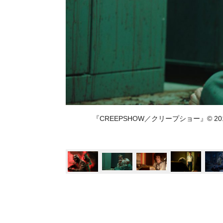
『CREEPSHOW／クリープショー』© 2019 Horror A