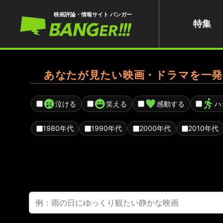
映画評論・情報サイト バンガー
特集
あなたが見たい映画・ドラマを一発
泣ける
笑える
感動する
ハ
1980年代
1990年代
2000年代
2010年代