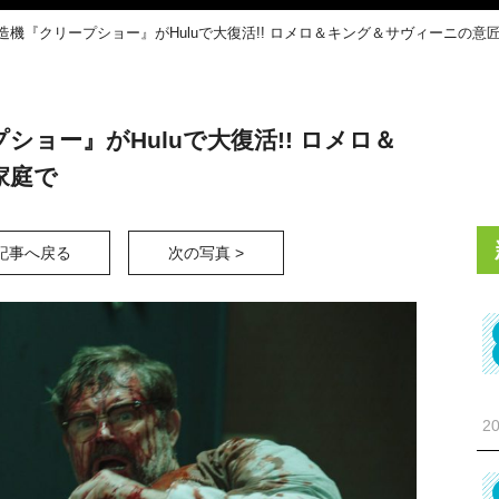
造機『クリープショー』がHuluで大復活!! ロメロ＆キング＆サヴィーニの意
ショー』がHuluで大復活!! ロメロ＆
家庭で
記事へ戻る
次の写真 >
20