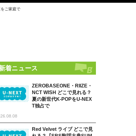
匠をご家庭で
新着ニュース
ZEROBASEONE・RIIZE・
NCT WISH どこで見れる？
夏の新世代K-POPをU-NEX
T独占で
26.08.08
Red Velvet ライブ どこで見
れる？『SBS歌謡大典SUM