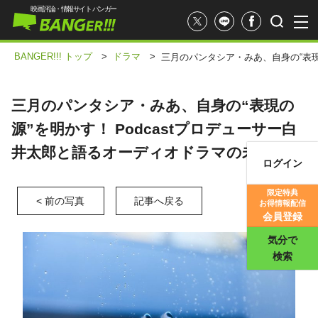
映画評論・情報サイト バンガー
BANGER!!! トップ
>
ドラマ
>
三月のパンタシア・みあ、自身の“表現
三月のパンタシア・みあ、自身の“表現の
源”を明かす！ Podcastプロデューサー白
井太郎と語るオーディオドラマの未来
ログイン
映画記事
限定特典
< 前の写真
記事へ戻る
お得情報配信
映画評価
会員登録
気分で
検索