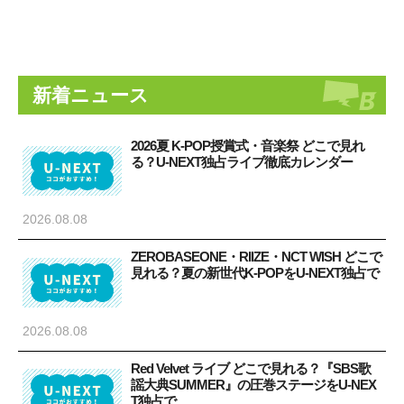
新着ニュース
2026夏 K-POP授賞式・音楽祭 どこで見れ
る？U-NEXT独占ライブ徹底カレンダー
2026.08.08
ZEROBASEONE・RIIZE・NCT WISH どこで
見れる？夏の新世代K-POPをU-NEXT独占で
2026.08.08
Red Velvet ライブ どこで見れる？『SBS歌
謡大典SUMMER』の圧巻ステージをU-NEX
T独占で