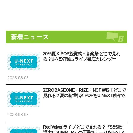
新着ニュース
2026夏 K-POP授賞式・音楽祭 どこで見れ
る？U-NEXT独占ライブ徹底カレンダー
2026.08.08
ZEROBASEONE・RIIZE・NCT WISH どこで
見れる？夏の新世代K-POPをU-NEXT独占で
2026.08.08
Red Velvet ライブ どこで見れる？『SBS歌
謡大典SUMMER』の圧巻ステージをU-NEX