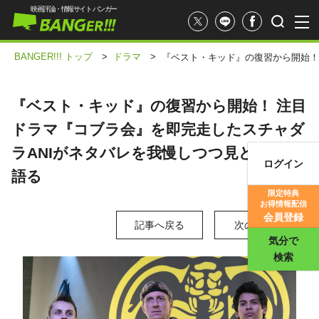
映画評論・情報サイト バンガー
BANGER!!! トップ
>
ドラマ
>
『ベスト・キッド』の復習から開始！
『ベスト・キッド』の復習から開始！ 注目
ドラマ『コブラ会』を即完走したスチャダ
ラANIがネタバレを我慢しつつ見どころを
ログイン
語る
映画記事
限定特典
お得情報配信
映画評価
会員登録
記事へ戻る
次の写真 >
気分で
検索