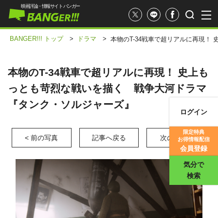
映画評論・情報サイト バンガー
BANGER!!! トップ
>
ドラマ
>
本物のT-34戦車で超リアルに再現
本物のT-34戦車で超リアルに再現！ 史上も
っとも苛烈な戦いを描く 戦争大河ドラマ
『タンク・ソルジャーズ』
ログイン
映画記事
限定特典
< 前の写真
記事へ戻る
次の写真 >
お得情報配信
映画評価
会員登録
気分で
検索