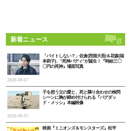
新着ニュース
「バイトしない？」佐倉(西畑大吾)＆花森(福
本莉子)、“死神バディ”が誕生！『時給三〇
〇円の死神』場面写真
2026.08.07
子を想う父の愛と、死と隣り合わせの検問
シーンに胸が締め付けられる『バグダッ
ド・メッシ』本編映像
2026.08.07
映画『ミニオンズ＆モンスターズ』松平