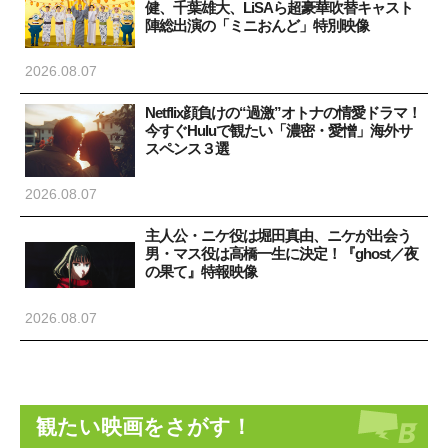
健、千葉雄大、LiSAら超豪華吹替キャスト
陣総出演の「ミニおんど」特別映像
2026.08.07
Netflix顔負けの“過激”オトナの情愛ドラマ！
今すぐHuluで観たい「濃密・愛憎」海外サ
スペンス３選
2026.08.07
主人公・ニケ役は堀田真由、ニケが出会う
男・マス役は高橋一生に決定！『ghost／夜
の果て』特報映像
2026.08.07
観たい映画をさがす！