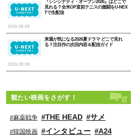
『シンシナティ・オープン2026』はどこで
見れる？全米OP直前テニスの激闘をU-NEX
Tで生配信
2026.08.09
来週が気になる2026夏ドラマ どこで見れ
る？注目作の次回内容＆配信ガイド
2026.08.09
観たい映画をさがす！
#THE HEAD
#サメ
#麻薬戦争
#インタビュー
#A24
#韓国映画