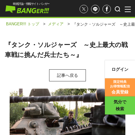
映画評論・情報サイト バンガー
BANGER!!! トップ
>
メディア
>
『タンク・ソルジャーズ ～史上最
『タンク・ソルジャーズ ～史上最大の戦
車戦に挑んだ兵士たち～』
ログイン
記事へ戻る
映画記事
限定特典
お得情報配信
映画評価
会員登録
気分で
検索