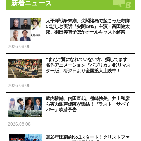
新着ニュース
太平洋戦争末期、尖閣諸島で起こった奇跡
の悲しき実話『尖閣1945』主演・富田健太
郎、羽田美智子ほかオールキャスト解禁
2026.08.08
“まだご覧になれていない方、損してます”
名作アニメーション『パプリカ』4Kリマス
ター版、8月7日より全国拡大上映中！
2026.08.08
武内駿輔、内田直哉、種崎敦美、井上和彦
ら実力派声優陣が集結！『ラスト・サバイ
バー』吹替予告
2026.08.08
2026年圧倒的No.1スタート！クリストファ