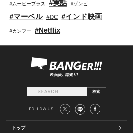
#実話
#ムービープラス
#ゾンビ
#マーベル
#インド映画
#DC
#Netflix
#カンフー
FOLLOW US
トップ