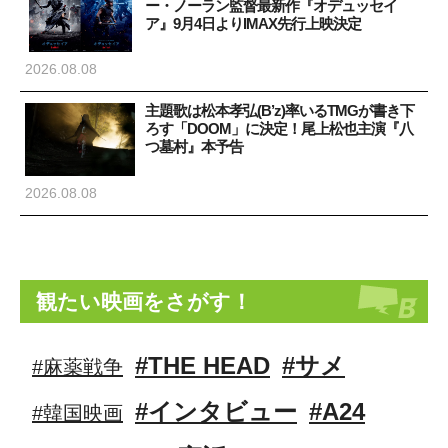
ー・ノーラン監督最新作『オデュッセイ
ア』9月4日よりIMAX先行上映決定
2026.08.08
主題歌は松本孝弘(B’z)率いるTMGが書き下
ろす「DOOM」に決定！尾上松也主演『八
つ墓村』本予告
2026.08.08
観たい映画をさがす！
#THE HEAD
#サメ
#麻薬戦争
#インタビュー
#A24
#韓国映画