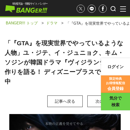
映画評論・情報サイト バンガー
BANGER!!! トップ
>
ドラマ
>
「『GTA』を現実世界でやっている
「『GTA』を現実世界でやっているような
人物」ユ・ジテ、イ・ジュニョク、キム・
ソジンが韓国ドラマ『ヴィジランテ』の役
ログイン
作りを語る！ ディズニープラスで独占配信
映画記事
限定特典
中
お得情報配信
映画評価
会員登録
気分で
記事へ戻る
次の写真 >
検索