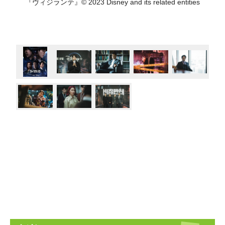
『ヴィジランテ』© 2023 Disney and its related entities