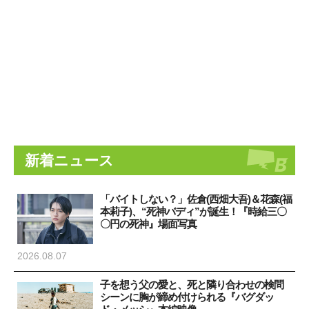
新着ニュース
「バイトしない？」佐倉(西畑大吾)＆花森(福
本莉子)、“死神バディ”が誕生！『時給三〇
〇円の死神』場面写真
2026.08.07
子を想う父の愛と、死と隣り合わせの検問
シーンに胸が締め付けられる『バグダッ