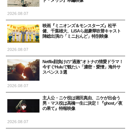
ド・メッシ』本編映像
2026.08.07
映画『ミニオンズ＆モンスターズ』松平
健、千葉雄大、LiSAら超豪華吹替キャスト
陣総出演の「ミニおんど」特別映像
2026.08.07
Netflix顔負けの“過激”オトナの情愛ドラマ！
今すぐHuluで観たい「濃密・愛憎」海外サ
スペンス３選
2026.08.07
主人公・ニケ役は堀田真由、ニケが出会う
男・マス役は高橋一生に決定！『ghost／夜
の果て』特報映像
2026.08.07