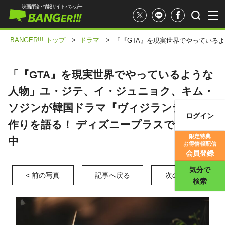
映画評論・情報サイト バンガー
BANGER!!! トップ
>
ドラマ
>
「『GTA』を現実世界でやっている
「『GTA』を現実世界でやっているような
人物」ユ・ジテ、イ・ジュニョク、キム・
ソジンが韓国ドラマ『ヴィジランテ』の役
ログイン
作りを語る！ ディズニープラスで独占配信
映画記事
限定特典
中
お得情報配信
映画評価
会員登録
気分で
< 前の写真
記事へ戻る
次の写真 >
検索