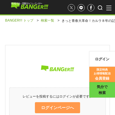
映画評論・情報サイト バンガー
BANGER!!! トップ
>
検索一覧
>
きっと青春大革命！カルラ８年の記
ログイン
映画記事
限定特典
お得情報配信
映画評価
会員登録
気分で
検索
レビューを投稿するにはログインが必要です。
ログインページへ