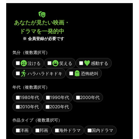
あなたが見たい映画・
ドラマを一発的中
※ 会員登録が必要です
気分（複数選択可）
泣ける
笑える
感動する
ハラハラドキドキ
恐怖絶叫
年代（複数選択可）
1980年代
1990年代
2000年代
2010年代
2020年代
作品タイプ（複数選択可）
洋画
邦画
海外ドラマ
国内ドラマ