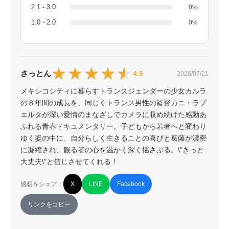
2.1 - 3.0
0%
1.0 - 2.0
0%
★★★★★
★★★★★
さっとん
4.5
2026/07/21
メキシコシティに暮らすトランスジェンダーの少女カルラ
の８年間の成長を、同じくトランス男性の監督カニ・ラプ
エルタが深い愛情のまなざしでカメラに収め続けた感動あ
ふれる青春ドキュメンタリー。子どもから若者へと変わり
ゆく姿の中に、自分らしく生きることの喜びと葛藤が濃密
に凝縮され、観る者の心を温かく深く揺さぶる。\"きっと
大丈夫\"と信じさせてくれる！
感想をシェア：
X
LINE
Facebook
リンクをコピー