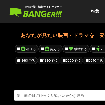
映画評論・情報サイト バンガー
特集
あなたが見たい映画・ドラマを一発
泣ける
笑える
感動する
ハ
1980年代
1990年代
2000年代
2010年代