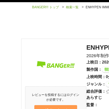
>
>
BANGER!!! トップ
検索一覧
ENHYPEN IMME
ENHYP
2026年制
上映日：202
製作国：
韓
上映時間：0
ジャンル：
総合評価：
レビューを投稿するにはログイン
あらすじ
が必要です。
監督：