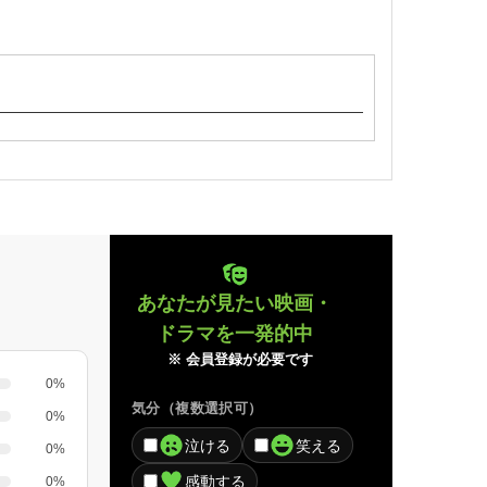
あなたが見たい映画・
ドラマを一発的中
※ 会員登録が必要です
0%
気分（複数選択可）
0%
泣ける
笑える
0%
感動する
0%