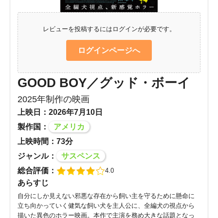
レビューを投稿するにはログインが必要です。
ログインページへ
GOOD BOY／グッド・ボーイ
2025年制作の映画
上映日：2026年7月10日
製作国：
アメリカ
上映時間：73分
ジャンル：
サスペンス
総合評価：
4.0
あらすじ
自分にしか見えない邪悪な存在から飼い主を守るために懸命に
立ち向かっていく健気な飼い犬を主人公に、全編犬の視点から
描いた異色のホラー映画。本作で主演を務め大きな話題となっ