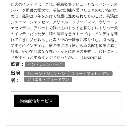
た犬のインディは、これが長編監督デビューとなるベン・レオ
ンバーグ監督の愛犬で、演技の訓練を受けたことのない彼のた
めに、撮影は３年をかけて慎重に進められたとのこと。共演は
シェーン・ジェンセン、アリエル・フリードマン、ラリー・フ
ェセンデン。アパートで飼い主のトッドと暮らすレトリバー犬
のインディだったが、肺の病気を患うトッドは、インディを連
れて亡き祖父が暮らした森の中の一軒家に移り住む。引っ越し
てすぐにインディは、家の中に漂う良からぬ気配を敏感に感じ
取る。やがて邪悪な存在がトッドに迫るのを察し、必死にトッ
ドを守ろうとするインディだったが…。（allcinema）
監督：
ベン・レオンバーグ
出演
シェーン・ジェンセン
ラリー・フェセンデン
アリエル・フリードマン
者：
動画配信サービス