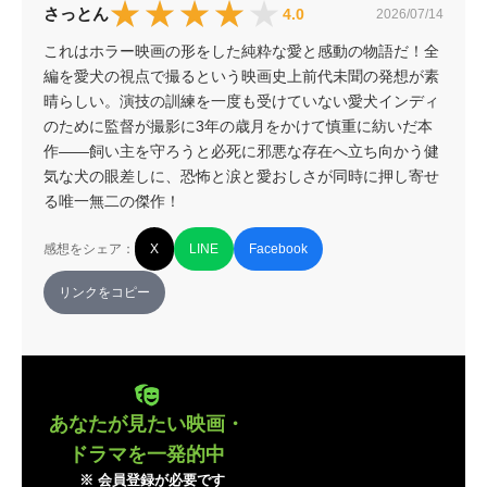
★★★★★
★★★★★
さっとん
4.0
2026/07/14
これはホラー映画の形をした純粋な愛と感動の物語だ！全
編を愛犬の視点で撮るという映画史上前代未聞の発想が素
晴らしい。演技の訓練を一度も受けていない愛犬インディ
のために監督が撮影に3年の歳月をかけて慎重に紡いだ本
作——飼い主を守ろうと必死に邪悪な存在へ立ち向かう健
気な犬の眼差しに、恐怖と涙と愛おしさが同時に押し寄せ
る唯一無二の傑作！
感想をシェア：
X
LINE
Facebook
リンクをコピー
あなたが見たい映画・
ドラマを一発的中
※ 会員登録が必要です