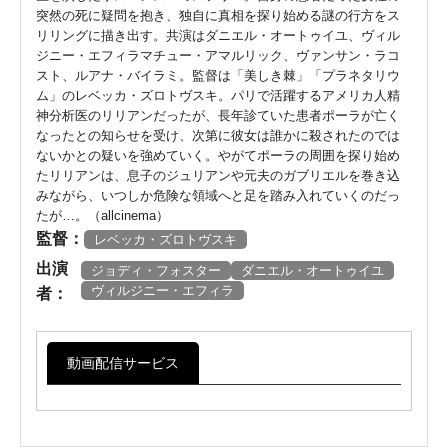
突然の死に疑問を抱き、独自に真相を探り始める謎の行方をス
リリングに描き出す。共演はダニエル・オートゥイユ、ヴィル
ジニー・エフィラマチュー・アマルリック、ヴァンサン・ラコ
スト、ルアナ・バイラミ。監督は「美しき棘」「プラネタリウ
ム」のレベッカ・ズロトヴスキ。パリで活躍するアメリカ人精
神分析医のリリアンだったが、長年診ていた患者ポーラが亡く
なったとの知らせを受け、次第に彼女は誰かに殺されたのでは
ないかとの疑いを強めていく。やがてポーラの周囲を探り始め
たリリアンは、息子のジュリアンや元夫のガブリエルを巻き込
みながら、いつしか危険な領域へと足を踏み入れていくのだっ
たが…。（allcinema）
監督：
レベッカ・ズロトヴスキ
出演
ジョディ・フォスター
ダニエル・オートゥイユ
ヴィルジニー・エフィラ
者：
動画配信サービス