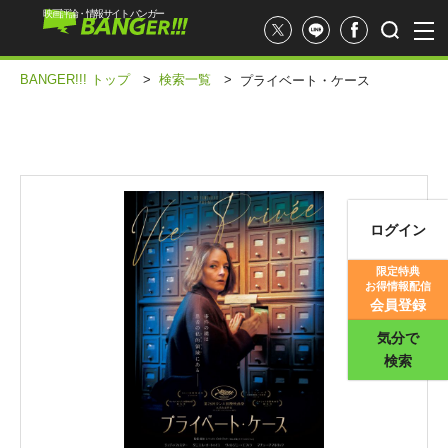
映画評論・情報サイト バンガー
BANGER!!! トップ
>
検索一覧
>
プライベート・ケース
ログイン
映画記事
限定特典
お得情報配信
映画評価
会員登録
気分で
検索