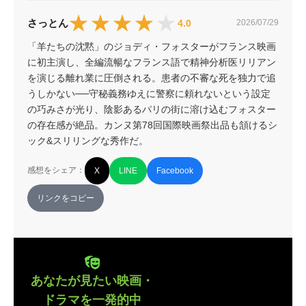
★★★★★
★★★★★
さっとん
4.0
2026/07/29
「羊たちの沈黙」のジョディ・フォスターがフランス映画
に初主演し、全編流暢なフランス語で精神分析医リリアン
を演じる離れ業に圧倒される。患者の不審な死を独力で追
うしかない──守秘義務ゆえに警察に頼れないという設定
の巧みさが光り、陰影あるパリの街に溶け込むフォスター
の存在感が絶品。カンヌ第78回国際映画祭出品も頷けるシ
ック&スリリングな秀作だ。
感想をシェア：
X
LINE
Facebook
リンクをコピー
あなたが見たい映画・
ドラマを一発的中