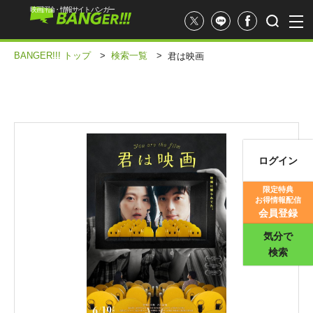
映画評論・情報サイト バンガー
BANGER!!! トップ
>
検索一覧
>
君は映画
ログイン
映画記事
限定特典
お得情報配信
映画評価
会員登録
気分で
検索