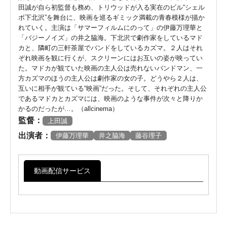
田誠が自ら初監督も務め、トリウッドが入る実在のビル“シェル
ボ下北沢”を舞台に、映画を巡るギミック満載の青春模様が描か
れていく。主演は「サマーフィルムにのって」の伊藤万理華と
「バジーノイズ」の井之脇海。下北沢で劇作家をしているマド
カと、隣町の三軒茶屋でバンドをしているカズマ。２人はそれ
ぞれ映画を観に行くが、スクリーンにはお互いの姿が映ってい
た。マドカが観ていた映画の主人公は売れないバンドマン、一
方カズマのほうの主人公は劇作家の女の子。どうやら２人は、
互いに相手が観ている“映画”だった。そして、それぞれの主人公
であるマドカとカズマには、映画のような事件が次々と降りか
かるのだったが…。（allcinema）
監督：
上田誠
出演者：
伊藤万理華
井之脇海
藤谷理子
動画配信サービス