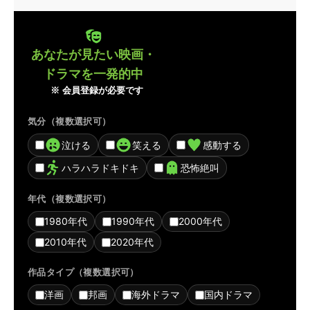
あなたが見たい映画・
ドラマを一発的中
※ 会員登録が必要です
気分（複数選択可）
泣ける
笑える
感動する
ハラハラドキドキ
恐怖絶叫
年代（複数選択可）
1980年代
1990年代
2000年代
2010年代
2020年代
作品タイプ（複数選択可）
洋画
邦画
海外ドラマ
国内ドラマ