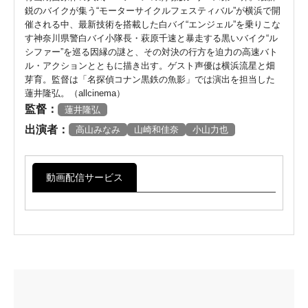
鋭のバイクが集う“モーターサイクルフェスティバル”が横浜で開
催される中、最新技術を搭載した白バイ“エンジェル”を乗りこな
す神奈川県警白バイ小隊長・萩原千速と暴走する黒いバイク“ル
シファー”を巡る因縁の謎と、その対決の行方を迫力の高速バト
ル・アクションとともに描き出す。ゲスト声優は横浜流星と畑
芽育。監督は「名探偵コナン黒鉄の魚影」では演出を担当した
蓮井隆弘。（allcinema）
監督：
蓮井隆弘
出演者：
高山みなみ
山崎和佳奈
小山力也
動画配信サービス