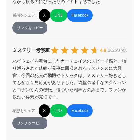
ながら観るのにぴったりのドキドキ感でした！
感想をシェア：
X
LINE
Facebook
リンクをコピー
★★★★★
★★★★★
ミステリー考察班
4.6
2026/07/06
ハイウェイを舞台にしたカーチェイスのスピード感と、張
り巡らされた伏線が見事に回収されるサスペンスに大興
奮！今回の犯人の動機やトリックは、ミステリー好きとし
てもかなり見応えがありました。終盤の派手なアクション
とコナンくんの機転、傷ついた相棒との絆まで、ファンが
観たい要素が完璧です。
感想をシェア：
X
LINE
Facebook
リンクをコピー