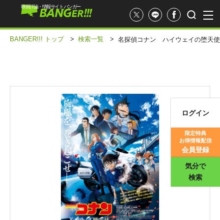
映画評論・情報サイト バンガー
BANGER!!! トップ
>
検索一覧
>
名探偵コナン ハイウェイの堕天使
ログイン
映画記事
限定特典
お得情報配信
映画評価
会員登録
気分で
検索