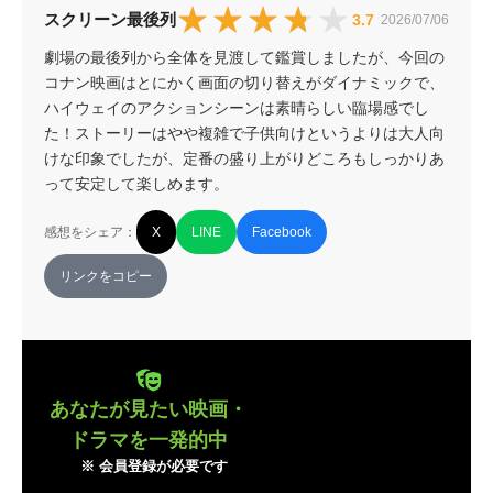
★★★★★
★★★★★
スクリーン最後列
3.7
2026/07/06
劇場の最後列から全体を見渡して鑑賞しましたが、今回の
コナン映画はとにかく画面の切り替えがダイナミックで、
ハイウェイのアクションシーンは素晴らしい臨場感でし
た！ストーリーはやや複雑で子供向けというよりは大人向
けな印象でしたが、定番の盛り上がりどころもしっかりあ
って安定して楽しめます。
感想をシェア：
X
LINE
Facebook
リンクをコピー
あなたが見たい映画・
ドラマを一発的中
※ 会員登録が必要です