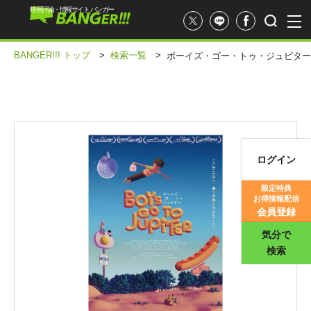
映画評論・情報サイト バンガー
BANGER!!! トップ
>
検索一覧
>
ボーイズ・ゴー・トゥ・ジュピター
ログイン
映画記事
限定特典
お得情報配信
映画評価
会員登録
気分で
検索