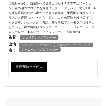
の歳月をかけ、自主制作で撮り上げたＳＦ青春アニメーショ
ン。年の瀬のフロリダを舞台に、フードデリバリーで5,000ドル
を稼ぎ退屈な町から出たいと願う青年が、果樹園で奇妙なエイ
リアンと遭遇したことから、思いもよらぬ冒険を繰り広げてい
くさまを、シュールかつ奇想天外な筆致でユーモラスに描き出
していく。声の出演はジャック・コーベット、ジャニーン・ガ
ロファロー、エルシー・フィッシャー。（allcinema）
監督：
ジュリアン・グランダー
出演
ジャック・コーベット
エルシー・フィッシャー
ジャニーン・ガロファロー
者：
動画配信サービス