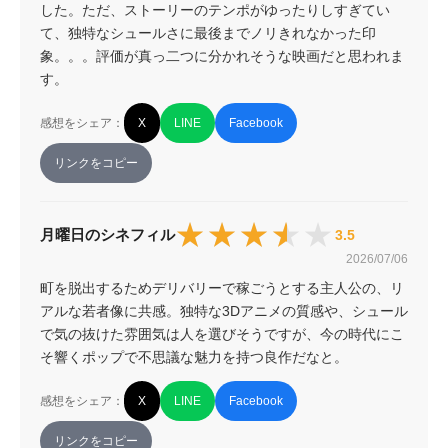
した。ただ、ストーリーのテンポがゆったりしすぎてい
て、独特なシュールさに最後までノリきれなかった印
象。。。評価が真っ二つに分かれそうな映画だと思われま
す。
感想をシェア：
X
LINE
Facebook
リンクをコピー
★★★★★
★★★★★
月曜日のシネフィル
3.5
2026/07/06
町を脱出するためデリバリーで稼ごうとする主人公の、リ
アルな若者像に共感。独特な3Dアニメの質感や、シュール
で気の抜けた雰囲気は人を選びそうですが、今の時代にこ
そ響くポップで不思議な魅力を持つ良作だなと。
感想をシェア：
X
LINE
Facebook
リンクをコピー