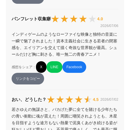
★★★★★
★★★★★
パンフレット収集癖
4.0
2026/07/06
インディゲームのようなローファイな映像と独特の音楽に
一瞬で魅了されました！資本主義社会に生きる若者の閉塞
感を、エイリアンを交えて描く奇抜な世界観が最高。シュ
ールだけど胸に刺さる、唯一無二の青春アニメ！
感想をシェア：
X
LINE
Facebook
リンクをコピー
★★★★★
★★★★★
おい、どうした？
4.5
2026/07/02
若さゆえの無謀さと、バカげた夢に全てを賭ける少年たち
の青い衝動に魂が震えた！周囲に嘲笑されようとも、木星
を目指すような途方もない熱量で泥臭くあがき続ける姿が
狂おしいほど愛おしい。不器用で痛々しく、でも最高に輝