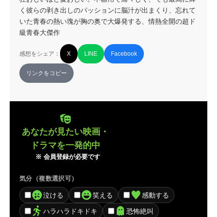
く彼らの剥き出しのパッションに脳汁が出まくり、忘れて
いた青春の熱い塊が胸の奥で大爆発する、情熱全開の超ド
級青春大傑作
感想をシェア：
X
LINE
Facebook
リンクをコピー
あなたが見たい映画・
ドラマを一発的中
※ 会員登録が必要です
気分（複数選択可）
泣ける
笑える
感動する
ハラハラドキドキ
恐怖絶叫