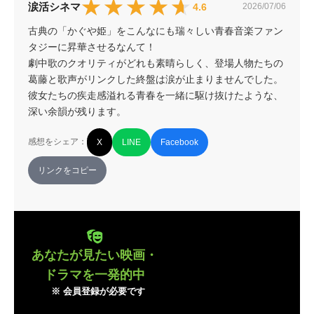
★★★★★
★★★★★
涙活シネマ
4.6
2026/07/06
古典の「かぐや姫」をこんなにも瑞々しい青春音楽ファン
タジーに昇華させるなんて！

劇中歌のクオリティがどれも素晴らしく、登場人物たちの
葛藤と歌声がリンクした終盤は涙が止まりませんでした。
彼女たちの疾走感溢れる青春を一緒に駆け抜けたような、
深い余韻が残ります。
感想をシェア：
X
LINE
Facebook
リンクをコピー
あなたが見たい映画・
ドラマを一発的中
※ 会員登録が必要です