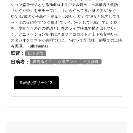
ション監督作品となるNetflixオリジナル映画。日本最古の物語
『かぐや姫』をモチーフに、月からやってきた謎の少女“かぐ
や”が17歳の女子高生・彩葉と出会い、やがて彼女と協力してネ
ット上の仮想空間“ツクヨミ”でライバーとして活動していく姿
を、少女たちの絆の物語と圧巻のライブ映像で描き出してい
く。アニメーション制作はスタジオコロリドと山下監督率いる
スタジオクロマトが共同で担当。Netflixで配信後、劇場での上映
も実現。（allcinema）
監督：
山下清悟
出演者：
夏吉ゆうこ
永瀬アンナ
早見沙織
動画配信サービス