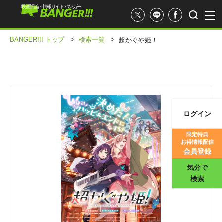
映画評論・情報サイト バンガー
BANGER!!! トップ
>
検索一覧
>
超かぐや姫！
ログイン
映画記事
限定特典
お得情報配信
映画評価
会員登録
気分で
検索