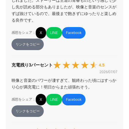
しれました。ストーリーは王道の青春ものという感じで少
し先が読める部分もありましたが、映像と音楽のセンスが
ずば抜けているので、最後まで飽きずにゆったりと楽しめ
る良作です。
感想をシェア：
X
LINE
Facebook
リンクをコピー
★★★★★
★★★★★
充電残り3パーセント
4.5
2026/07/07
映像と音楽のパワーが凄すぎて、観終わった頃にはすっか
り心が満充電に！明日からまた頑張れそう。
感想をシェア：
X
LINE
Facebook
リンクをコピー