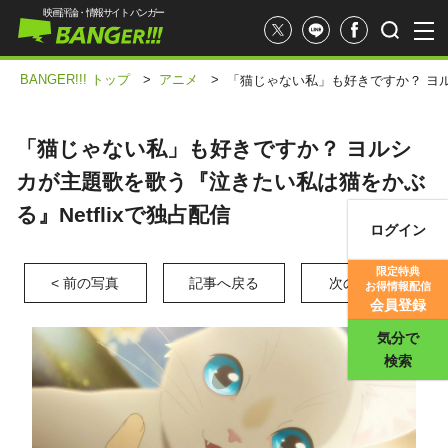
映画評論・情報サイト バンガー
BANGER!!! トップ
>
アニメ
>
「猫じゃない私」も好きですか？ ヨル
「猫じゃない私」も好きですか？ ヨルシ
カが主題歌を歌う『泣きたい私は猫をかぶ
る』Netflixで独占配信
ログイン
映画記事
限定特典
< 前の写真
記事へ戻る
次の写真 >
お得情報配信
映画評価
会員登録
気分で
検索